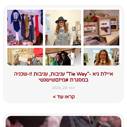
איילת גיא -"Tie Way" עניבות, עניבות !!-שכניה
במסגרת #מיזםשישנשי
ינואר 28, 2026
קראו עוד >