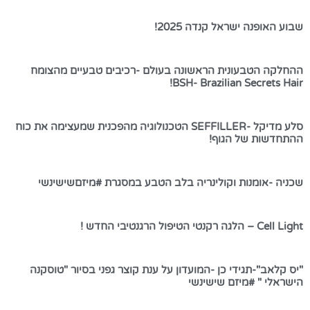
שבוע האופנה ישראל קנדה 2025!
ההחלקה הטבעונית הראשונה בעולם -רכיבים טבעיים מהצומח
BSH- Brazilian Secrets Hair!
סלע מדיקל -SEFFILLER הטכנולוגיה מהפכנית שמעצימה את כוח
ההתחדשות של הגוף!
שכניה -אומנות וקולינריה בלב הטבע במסגרת #מיזםשישינשי
Cell Light – הלגה רקנטי הטיפול הרגנטיבי החדש !
"יס קלאב"-תגידי כן -המועדון על ענת קוצר גפני בסיור "טוסקנה
הישראלי " #מיזם שישינשי