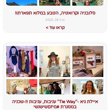
סלובניה וקרואטיה, הטבע במלוא תפארתו!
מרץ 28, 2026
קראו עוד >
איילת גיא -"Tie Way" עניבות, עניבות !!-שכניה
במסגרת #מיזםשישנשי