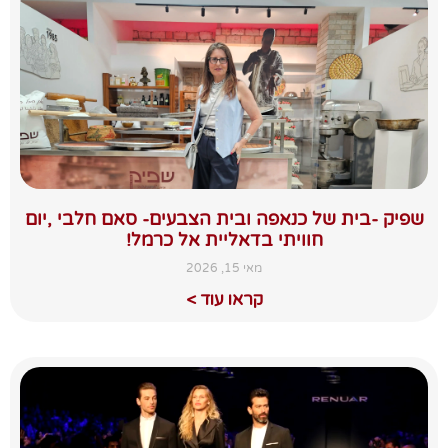
שפיק -בית של כנאפה ובית הצבעים- סאם חלבי ,יום
חוויתי בדאליית אל כרמל!
מאי 15, 2026
קראו עוד >