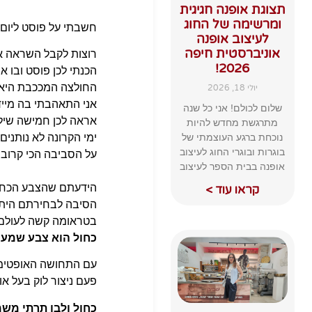
תצוגת אופנה חגיגית
ומרשימה של החוג
חשבתי על פוסט ליום
לעיצוב אופנה
אוניברסטית חיפה
רוצות לקבל השראה א
2026!
הכנתי לכן פוסט ובו 
החולצה המככבת היא 
יולי 18, 2026
אני התאהבתי בה מייד
שלום לכולם! אני כל שנה
אראה לכן חמישה שיל
מתרגשת מחדש להיות
ימי הקרונה לא נותני
נוכחת ברגע העוצמתי של
בוגרות ובוגרי החוג לעיצוב
על הסביבה הכי קרובה
אופנה בבית הספר לעיצוב
הידעתם שהצבע הכחול
קראו עוד >
הסיבה לבחירתם היתה 
בטראומה קשה לעולם כ
כחול הוא צבע שמעניק
עם התחושה האופטימי
פעם ניצור לוק בעל אופ
כחול ולבן תרתי משמ