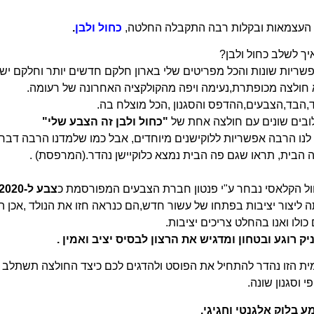
 העצמאות ובקלות רבה התקבלה החלטה,
כחול ולבן
.
יך לשלב כחול ולבן?
אפשריות שונות והכל מפריטים שלי בארון חלקם חדשים יותר וחלקם ישנ
חולצה מכופתרת,נעימה ויפה מהקולקציה האחרונה של רעומה.
,הבד,הצבעים,ההדפס והסגנון ,הכל מוצלח בה.
ובים שונים עם חולצה אחת של
"כחול ולבן זה הצבע שלי"
ם לנו הרבה אפשריות ללוקישנים מיוחדים, אבל כמו שלמדנו הרבה דבר
 הבית, תראו שגם פה הבית נמצא כלוקיישן נהדר.(המרפסת) .
 הקלאסי נבחר ע"י פנטון חברת הצבעים המפורסמת כ
צבע ל-2020.
ליצור יציבות בפתחו של עשור חדש,הם כנראה חזו את הנולד ,אכן 
ולו ואנו בהחלט צריכים יציבות.
 רוגע ובטחון ומדגיש את הרצון לבסיס יציב ואמין .
ת הזו נהדר להתחיל את הפוסט ולהדגים לכם כיצד החולצה תשתלב 
י וסגנון שונה.
ע בלוק אלגנטי וחגיגי.