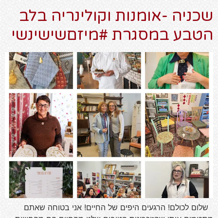
שכניה -אומנות וקולינריה בלב
הטבע במסגרת #מיזםשישינשי
שלום לכולם! הרגעים היפים של החיים! אני בטוחה שאתם