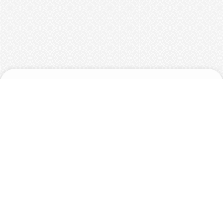
בית
אודות
מייל: limorgrobr@gmail.com
© כל הזכויות שמורות ללימור גרובר