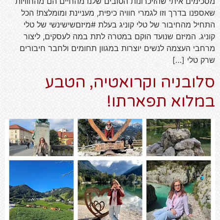
מסכימים איתי שהזיכרונות הטובים שלנו מהחיים הם מהחוויות
שאספנו בדרך וזו לגמרי חוויה כיפית, מעניינת ומומלצת! הכל
התחיל מהחיבור של טלי קוניג בעלת #מיזםשישינשי של טלי
קוניג. המיזם שנועד הוקם במטרה לתת במה לעסקים, ליצור
מרחבי העצמה לנשים יוצרות במגוון תחומים ולחבר חיבורים
שרק טלי […]
סלובניה וקרואטיה, הטבע
במלוא תפארתו!