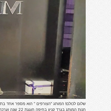
שלום לכולם! המותג "הצורפים " הוא מספר אחד בתחו