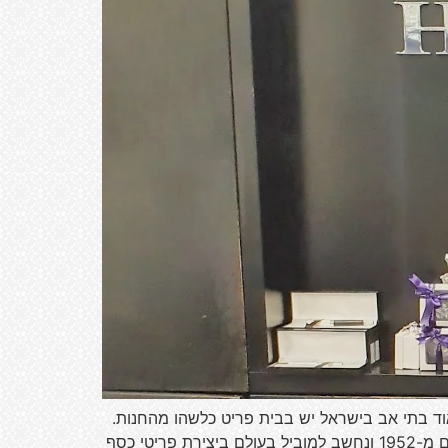
וד בתי אב בישראל יש בבית פריט כלשהו מהחנות.
חנות המותג בגרד קניון בחיפה חוגגת 22 שנה וערכה לה וללקוחותיה יום הולדת עם הטבות ומתנות. מותג "הצורפים" קיים מ-1952 ונחשב למוביל בעולם ביצירת פריטי כסף