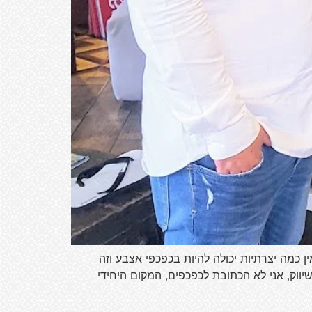
אלי אי אפשר לפספס ולא חשוב על כפכפים , ואם כפכפים אז havaianas! קשה להאמין כמה יצרתיות יכולה להיות בכפכפי אצבע וזה
מני מורנו מנהל השיווק, אני לא הכתובת לכפכפים, המקום היחידי