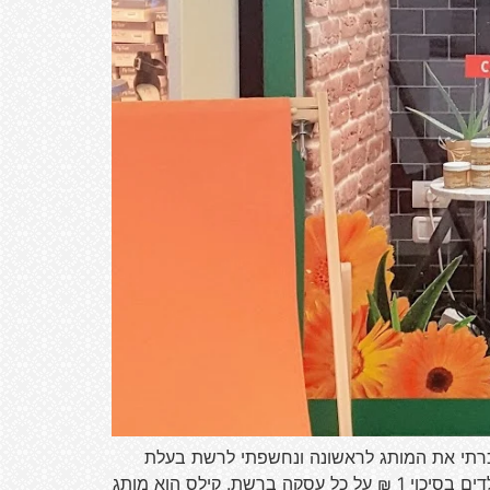
בסניף הגרנד קניון בחיפההכרתי את המותג לראשונה ונחשפתי לרשת בעלת
איכויות רבות וקו מנחה של שירות ללקוח ,מותג גדול ובינלאומי. המותג קיל'ס הוא פילנתרופ, שתורם בארץ למען עמותת ילדים בסיכוי 1 ₪ על כל עסקה ברשת. קילס הוא מותג