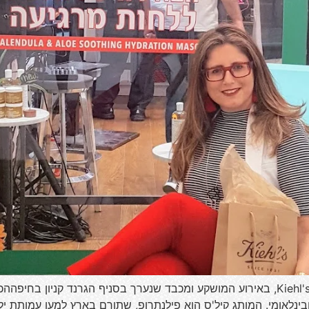
שלום לכולם! מגוון רחב של מוצרי טיפוח יש לחברת Kiehl's, באירוע המושקע ומכבד שנערך 