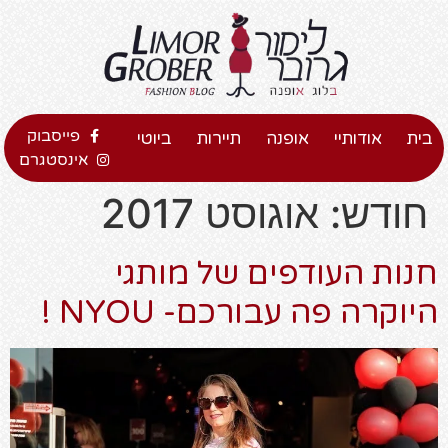
פייסבוק
בית
אודותיי
אופנה
תיירות
ביוטי
אינסטגרם
חודש:
אוגוסט 2017
חנות העודפים של מותגי
היוקרה פה עבורכם- NYOU !