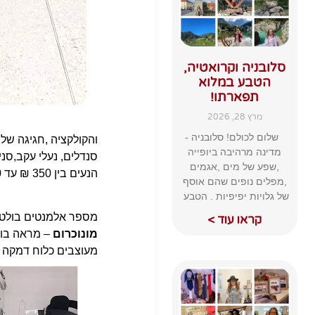
סלובניה וקרואטיה,
הטבע במלוא
תפארתו!
מרץ 28, 2026
שלום לכולם! סלובניה -
ו
הקולקציה ,חגיגה של צ
מדינה מרהיבה ביופייה
סנדלים, נעלי עקב,סני
,שפע של מים ,אגמים
הנעים בין 350 ₪ עד 1,000 שח.
,מפלים נופים שהם אוסף
של גלויות יפיפיות . הטבע
מספר אלמנטים בולטי
קראו עוד >
מונוכרום
– מראה בוה
מעוצבים כלוח דמקה כ