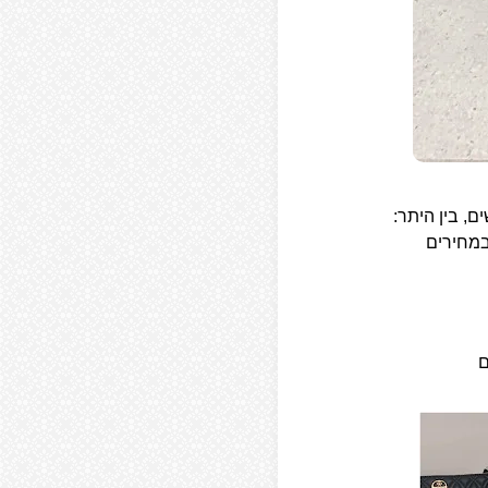
ם, בין היתר:
במחירים
ם