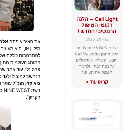
Cell Light – הלגה
רקנטי הטיפול
הרגנטיבי החדש !
מרץ 28, 2026
את האירוע פתח
אלמו
שלום לכולם! זכות להיות
מיליון ₪, והוא מעוצב
חלק מיומן המסע של Cell
להתרחבות כוללת של 
Light, קיבלתי 6 טיפולים
המותג העולמית מתוך 
על מנת לבחון ולהכיר
פרסונלי. עוד אמר שרע
לעמוק את הטיפול
הנחשב למוביל ולגדול 
קראו עוד >
גיא קרן
מנכ"ל עופר 
רש
הקריון".