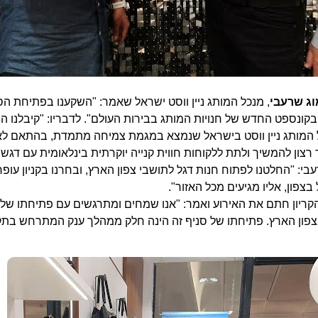
ג שרעבי
, מנכל המותג ניין ווסט ישראל שאמר: "השקענו בפתיחת הס
 בקונספט החדש של חנויות המותג בבירות העולם". לדבריו: "קיבלנו 
המותג ניין ווסט בישראל שנמצא במגמת צמיחה מתמדת, בהתאם ל
רצון להמשיך ולתת ללקוחות חווית קנייה יוקרתית בינלאומית עם דגש 
בי: "החלטנו לפתוח חנות דגל לתושבי צפון הארץ, ובחרנו בקניון עופר 
בצפון, אליו מגיעים מכל האזור".
הקריון חתם את האירוע ואמר: "אנו שמחים ומתרגשים עם פתיחתו של 
ת NINE WEST בצפון הארץ. פתיחתו של סניף זה הינה חלק ממהלך ענק המתרחש בת