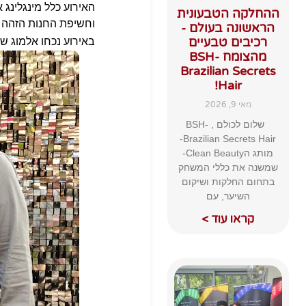
האירוע כלל מינגלינג א
ההחלקה הטבעונית
וחשיפת החנות הזהה בע
הראשונה בעולם -
רכיבים טבעיים
באירוע נכחו אלמוג שרע
מהצומח BSH-
Brazilian Secrets
Hair!
מאי 9, 2026
שלום לכולם , BSH-
Brazilian Secrets Hair-
מותג הClean Beauty-
שמשנה את כללי המשחק
בתחום החלקות ושיקום
השיער, עם
קראו עוד >