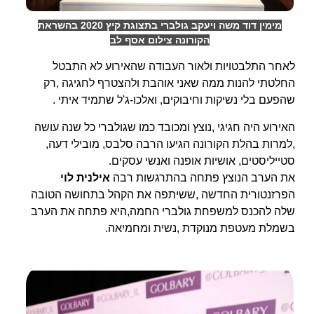
מימין דוד משה ויעקב גולברי בתצוגת קיץ 2020 בהשראת
הקורונה צילום אסף לב
לאחר התלבטויות ולאור העבודה שהאירוע לא התבטל
החלטתי להנות ממה שאני אוהבת ולהצטרף לחגיגה ,רק
שהפעם בלי נשיקות וחיבוקים, ואלכו-ג'ל שתמיד איתי .
האירוע היה חגיגי ,נוצץ ומכובד כמו שגולברי כל שנה עושה
,למרות בהלת הקורונה הגיעו הרבה סלבס, מובילי דעה,
סטייליסטים, אושיות אופנה ואנשי עסקים.
את הערב הנוצץ פתחה בהתרגשות רבה
אילנית לוי
הפרזנטורית החדשה ,ששיתפה את הקהל בתחושה הטובה
שלה להכנס למשפחת גולברי החמה,היא פתחה את הערב
בשמלת מעטפת מנוקדת ,נשית ומחמיאה.