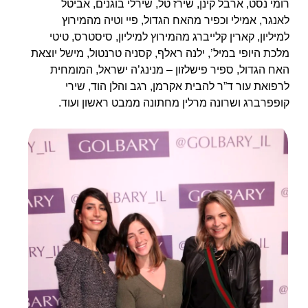
רומי נסט, ארבל קינן, שירז טל, שירלי בוגנים, אביטל
לאנגר, אמילי וכפיר מהאח הגדול, פיי וטיה מהמירוץ
למיליון, קארין קלייברג מהמירוץ למיליון, סיסטרס, טיטי
מלכת היופי במיל’, ילנה ראלף, קסניה טרנטול, מישל יוצאת
האח הגדול, ספיר פישלזון – מנינג’ה ישראל, המומחית
לרפואת עור ד”ר להבית אקרמן, רגב והלן הוד, שירי
קופפרברג ושרונה מרלין מחתונה ממבט ראשון ועוד.