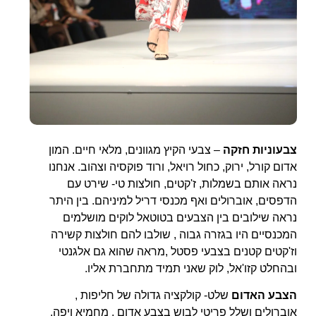
צבעוניות חזקה
– צבעי הקיץ מגוונים, מלאי חיים. המון
אדום קורל, ירוק, כחול רויאל, ורוד פוקסיה וצהוב. אנחנו
נראה אותם בשמלות, ז'קטים, חולצות טי- שירט עם
הדפסים, אוברולים ואף מכנסי דריל למיניהם. בין היתר
נראה שילובים בין הצבעים בטוטאל לוקים מושלמים
המכנסיים היו בגזרה גבוה , שולבו להם חולצות קשירה
וז'קטים קטנים בצבעי פסטל ,מראה שהוא גם אלגנטי
ובהחלט קזו'אל, לוק שאני תמיד מתחברת אליו.
הצבע האדום
שלט- קולקציה גדולה של חליפות ,
אוברולים ושלל פריטי לבוש בצבע אדום , מחמיא ויפה.