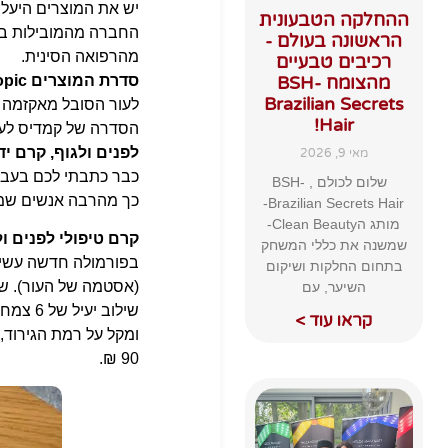
יש את המוצרים היעלי
ההחלקה הטבעונית
החברה מהמובילות בע
הראשונה בעולם -
מהרפואה הסינית.
רכיבים טבעיים
סדרת המוצרים Dry Skin & Topic של קמדיס Kamedis
מהצומח BSH-
Brazilian Secrets
לעור הסובל מאקזמה .
Hair!
הסדרה של קמדיס לעור יבש 
לפנים ולגוף, קרם ידי
מאי 9, 2026
כבר כתבתי לכם בעבר 
שלום לכולם , BSH-
כך מהרבה אנשים שמ
Brazilian Secrets Hair-
מותג הClean Beauty-
קרם טיפולי לפנים ולגוף: Face& Body Cream
שמשנה את כללי המשחק
בפורמולה חדשה עשירה
בתחום החלקות ושיקום
(אסטמה של העור). שי
השיער, עם
שילוב 
קראו עוד >
90 ₪.