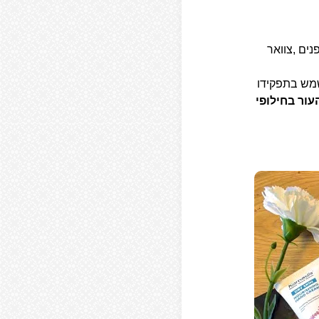
נים ,צוואר
שמש בתפקידו
עור בחילופי