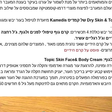
ם והמותאמים ביותר על מנת לשמור על עורנו בעיקר בעונת המעבר הס
ולם המערבי לפיצוח מוצרי דרמו-קוסמטיקה שמבוססים על שילוב ת
מיועדת לטיפול בעור יבש ומגו
כוללת 4 תכשירים:
קרם גוף טיפולי לפנים ולגוף, ג'ל רחצה 
ים וג'ל רגליים עשיר.
על קרם הידיים שאני נהנית ממנו מאוד , המוצרים שלהם מצוינים, ,א
פוסט על קרם הידיים
רוצים-
Topic Skin 
 ומזינה, להרגעת עור מגורה ואדמומי והקלה על תסמיני אטופיק דר
מוש קבוע יסייע בריכוך העור, יעניק תחושת הקלה על הגרד ומראה ברי
יעיל של 6 צמחים בפורמולה הפועלים בסינרגיה, תומך במערכת ההגנה של העור ושו