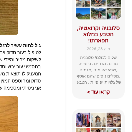
סלובניה וקרואטיה,
הטבע במלוא
תפארתו!
ג'ל לחות עשיר לרגליים  Gel
מרץ 28, 2026
לטיפול בעור סדוק וי
שלום לכולם! סלובניה -
מדינה מרהיבה ביופייה
בתסמיני עור יבש וסד
,שפע של מים ,אגמים
המעניק לו תוצאות משמ
,מפלים נופים שהם אוסף
סדוק ומחוספס המזין אותו בלחות.
של גלויות יפיפיות . הטבע
אני ניסיתי ומסכימה ע
קראו עוד >