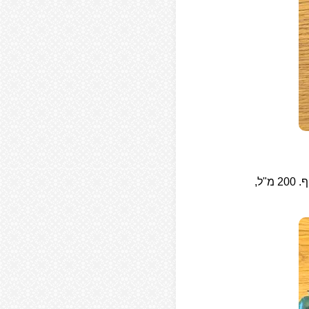
להשלמת הטיפול בפנים והגוף, מנקה בעדינות ומקל על עור יבש, אדמומי ומגורה בפנים ובגוף. 200 מ"ל,