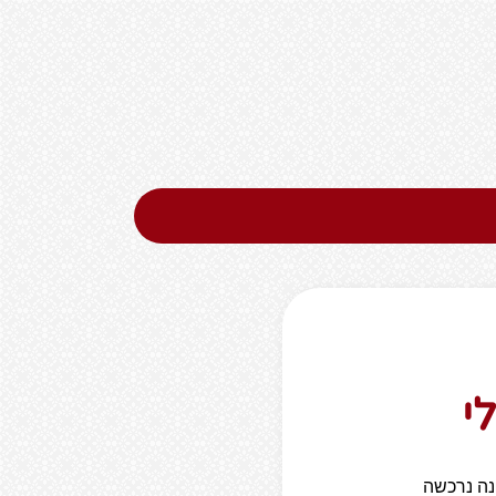
י
נה נרכשה