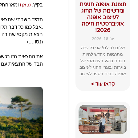
תצוגת אופנה חגיגית
(כאן)
בקיץ,
ומאז החלט
ומרשימה של החוג
לעיצוב אופנה
תמיד חשבתי שחצאית 
אוניברסטית חיפה
,אבל כמו כל דבר תלוי
2026!
חצאית מקסי שחורה הי
יולי 18, 2026
(נסו….)
שלום לכולם! אני כל שנה
מתרגשת מחדש להיות
את החצאית הזו רכש
נוכחת ברגע העוצמתי של
הבד של החצאית עם ט
בוגרות ובוגרי החוג לעיצוב
אופנה בבית הספר לעיצוב
קראו עוד >